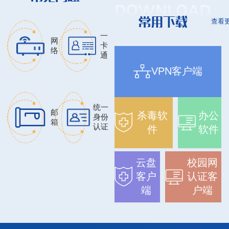
DOWNLOAD
常用下载
查看
一
网
卡
络
通
VPN客户端
统一
邮
杀毒软
办公
身份
箱
认证
件
软件
云盘
校园网
客户
认证客
端
户端