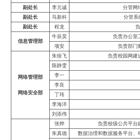
副处长
李元诚
分管网
副处长
马新科
分管系
副处长
程龙
牛辰昊
负责办公室
信息管理部
项安
负责部门
朱徐飞
负责校园网建
陈静雯
李一
网络管理部
李良
网络安全部
丁玮
李海洋
刘添伟
张烨
负责校级公共平台
朱真德
数据治理和数据服务平台、