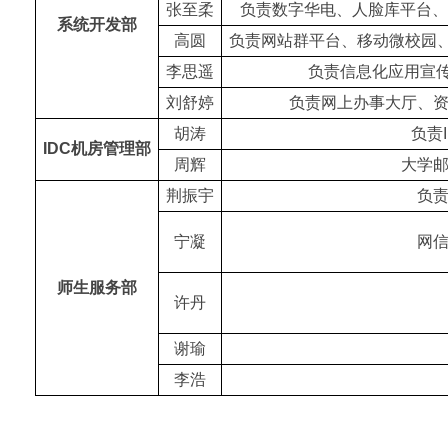
张至柔
负责数字华电、人脸库平台、统
系统开发部
高圆
负责网站群平台、移动微校园
李思遥
负责信息化应用宣传
刘舒婷
负责网上办事大厅、
胡涛
负责
IDC机房管理部
周辉
大学
荆振宇
负
宁凝
网
师生服务部
许丹
谢瑜
李浩